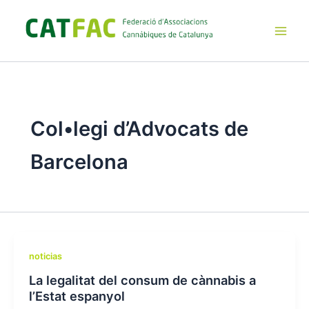
Ir
al
contenido
Main
Men
Col•legi d’Advocats de
Barcelona
noticias
La legalitat del consum de cànnabis a
l’Estat espanyol