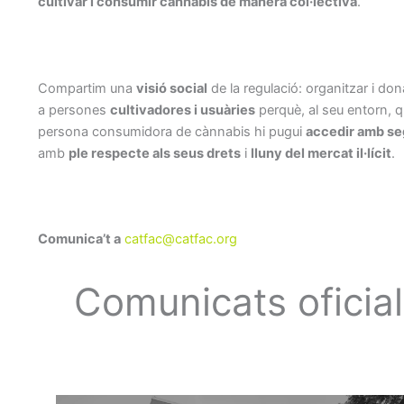
cultivar i consumir cànnabis de manera col·lectiva
.
Compartim una
visió social
de la regulació: organitzar i don
a persones
cultivadores i usuàries
perquè, al seu entorn, q
persona consumidora de cànnabis hi pugui
accedir amb se
amb
ple respecte als seus drets
i
lluny del mercat il·lícit
.
Comunica’t a
catfac@catfac.org
Comunicats oficia