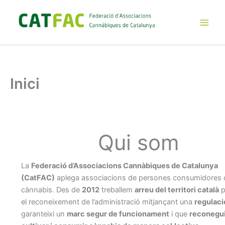
Ir
al
contenido
Main
Men
Inici
Qui som
La
Federació d’Associacions Cannàbiques de Catalunya
(CatFAC)
aplega associacions de persones consumidores 
cànnabis. Des de
2012
treballem
arreu del territori català
p
el reconeixement de l’administració mitjançant una
regulaci
garanteixi un
marc segur de funcionament
i que
reconegui 