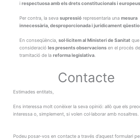
i
respectuosa amb els drets constitucionals i europeus
Per contra, la seva
supressió
representaria una
mesura
innecessària, desproporcionada i jurídicament qüesti
En conseqüència,
sol·licitem al Ministeri de Sanitat
que 
consideració
les presents observacions
en el procés d
tramitació de la
reforma legislativa
.
Contacte
Estimades entitats,
Ens interessa molt conèixer la seva opinió: allò que els preo
interessa o, simplement, si volen col·laborar amb nosaltres.
Podeu posar-vos en contacte a través d’aquest formulari pe