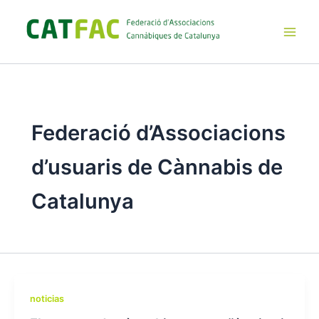
Ir
al
contenido
Main
Men
Federació d’Associacions
d’usuaris de Cànnabis de
Catalunya
noticias