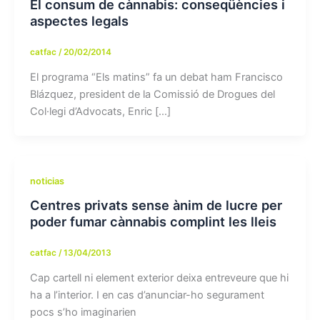
El consum de cànnabis: conseqüències i
aspectes legals
catfac
/
20/02/2014
El programa “Els matins” fa un debat ham Francisco
Blázquez, president de la Comissió de Drogues del
Col·legi d’Advocats, Enric […]
noticias
Centres privats sense ànim de lucre per
poder fumar cànnabis complint les lleis
catfac
/
13/04/2013
Cap cartell ni element exterior deixa entreveure que hi
ha a l’interior. I en cas d’anunciar-ho segurament
pocs s’ho imaginarien