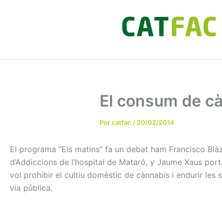
Ir
al
contenido
El consum de cà
Por
catfac
/
20/02/2014
El programa “Els matins” fa un debat ham Francisco Blázq
d’Addiccions de l’hospital de Mataró, y Jaume Xaus por
vol prohibir el cultiu domèstic de cànnabis i endurir les
via pública.