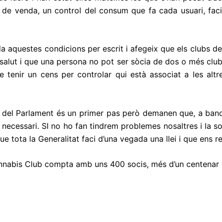
 de venda, un control del consum que fa cada usuari, facil
da aquestes con
dicions per
e
scrit i a
fegeix que els clubs d
de salut i que una persona no pot ser sòcia de dos o més cl
 de tenir un cens per controlar qui està associat a les al
ó del Parlament és un primer pas però demanen que, a band
 necessari. SI no ho fan tindrem problemes nosaltres i la so
 tota la Generalitat faci d’una vegada una llei i que ens r
Cànnabis Club compta amb uns 400 socis, més d’un centenar d