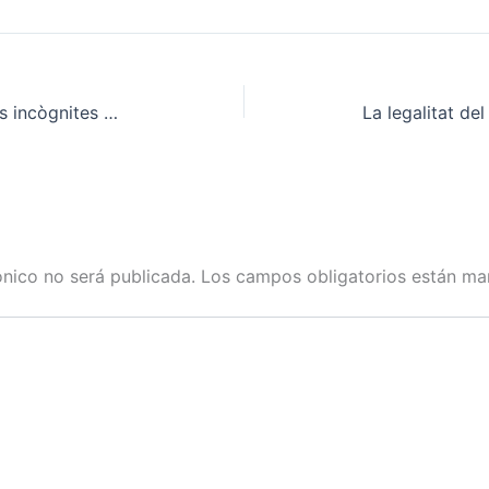
Salut no aclareix moltes de les incògnites de les entitats catalanes d'autoconsum
ónico no será publicada.
Los campos obligatorios están m