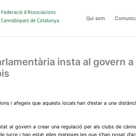
Qui som
Comunic
lamentària insta al govern a 
is
ions i afegeix que aquests locals han d’estar a una distànci
at al govern a crear una regulació per als clubs de cànna
e lucre i han estat elles mateixes les que s’han posat d’