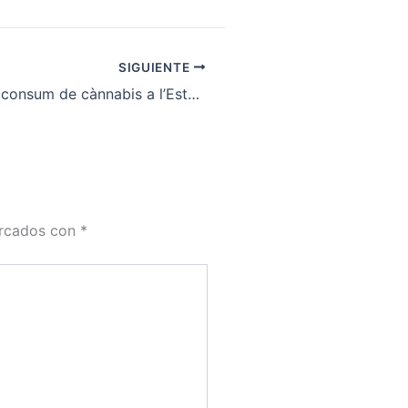
SIGUIENTE
La legalitat del consum de cànnabis a l’Estat espanyol
arcados con
*