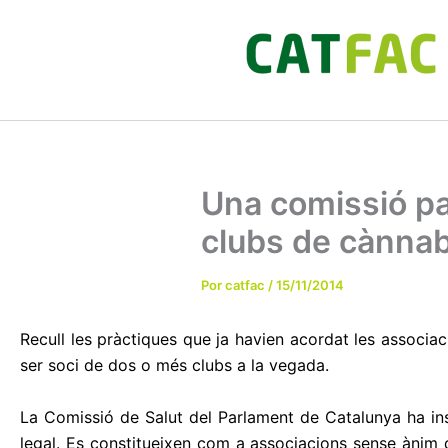
Ir
al
contenido
Una comissió par
clubs de cànnab
Por
catfac
/
15/11/2014
Recull les pràctiques que ja havien acordat les associac
ser soci de dos o més clubs a la vegada.
La Comissió de Salut del Parlament de Catalunya ha inst
legal. Es constitueixen com a associacions sense ànim d