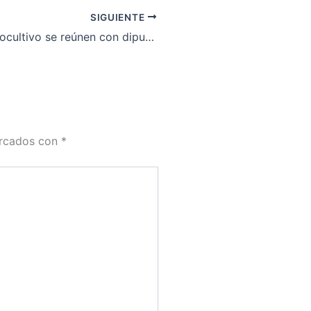
SIGUIENTE
Grupos pro autocultivo se reúnen con diputados Chilenos
arcados con
*