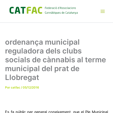
Ir
al
contenido
Main
Men
ordenança municipal
reguladora dels clubs
socials de cànnabis al terme
municipal del prat de
Llobregat
Por
catfac
/
05/12/2016
Es fa públic per general coneixement, que el Ple Municipal