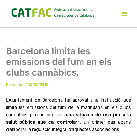
Ir
al
contenido
Main
Men
Barcelona limita les
emissions del fum en els
clubs cannàbics.
Por
catfac
/
08/03/2015
L’Ajuntament de Barcelona ha aprovat una instrucció que
limita les emissions del fum de la marihuana en els clubs
cannàbics perquè implica «
una situació de risc per a la
salut pública que cal controlar
«, un primer pas abans
d’elaborar la regulació integral d’aquestes associacions.