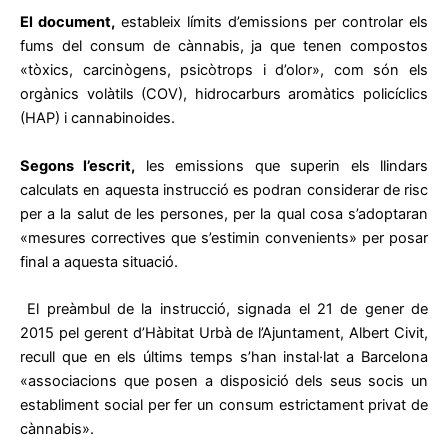
El document,
estableix límits d’emissions per controlar els
fums del consum de cànnabis, ja que tenen compostos
«tòxics, carcinògens, psicòtrops i d’olor», com són els
orgànics volàtils (COV), hidrocarburs aromàtics policíclics
(HAP) i cannabinoides.
Segons l’escrit,
les emissions que superin els llindars
calculats en aquesta instrucció es podran considerar de risc
per a la salut de les persones, per la qual cosa s’adoptaran
«mesures correctives que s’estimin convenients» per posar
final a aquesta situació.
El preàmbul de la instrucció, signada el 21 de gener de
2015 pel gerent d’Hàbitat Urbà de l’Ajuntament, Albert Civit,
recull que en els últims temps s’han instal·lat a Barcelona
«associacions que posen a disposició dels seus socis un
establiment social per fer un consum estrictament privat de
cànnabis».