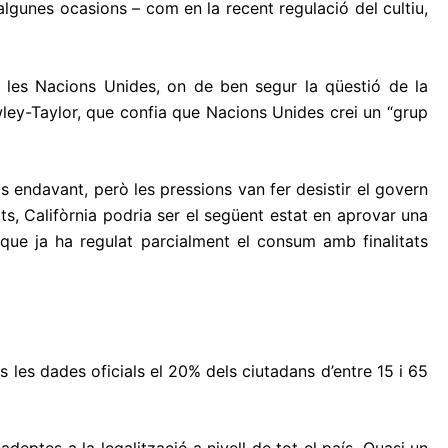
algunes ocasions – com en la recent regulació del cultiu,
e les Nacions Unides, on de ben segur la qüestió de la
ewley-Taylor, que confia que Nacions Unides crei un “grup
as endavant, però les pressions van fer desistir el govern
its, Califòrnia podria ser el següent estat en aprovar una
 que ja ha regulat parcialment el consum amb finalitats
les dades oficials el 20% dels ciutadans d’entre 15 i 65