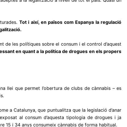
eptes a la legalització a nivell de tot el país. Quasi un
aturades.
Tot i així, en països com Espanya la regulació
alització.
t de les polítiques sobre el consum i el control d’aquest
essant en quant a la política de drogues en els propers
una llei que permet l’obertura de clubs de cànnabis – es
s.
Home a Catalunya, que puntualitza que la legislació d’anar
s exposat al consum d’aquesta tipologia de drogues i ja
re 15 i 34 anys consumeix cànnabis de forma habitual.