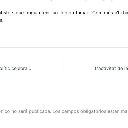
atisfets que puguin tenir un lloc on fumar. “Com més n’hi ha
m.
La CatFAC tanca el seu any polític celebrant la primera edició de La Gala Verda
ónico no será publicada.
Los campos obligatorios están m