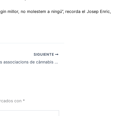
gin millor, no molestem a ningú”, recorda el Josep Enric,
SIGUIENTE
L'activitat de les associacions de cànnabis continua sent en el punt de mira.
arcados con
*