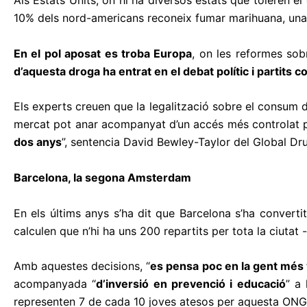
Als Estats Units, on hi ha diversos estats que toleren e
10% dels nord-americans reconeix fumar marihuana, una x
En el pol aposat es troba Europa
, on les reformes sob
d’aquesta droga ha entrat en el debat polític i partits
Els experts creuen que la legalització sobre el consum d
mercat pot anar acompanyat d’un accés més controlat pe
dos anys
”, sentencia David Bewley-Taylor del Global Dr
Barcelona, la segona Amsterdam
En els últims anys s’ha dit que Barcelona s’ha converti
calculen que n’hi ha uns 200 repartits per tota la ciutat
Amb aquestes decisions, “
es pensa poc en la gent més
acompanyada “
d’inversió en prevenció i educació
” a
representen 7 de cada 10 joves atesos per aquesta ONG 