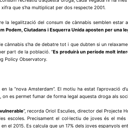
l consum recreatiu d’aquesta droga, cada vegada hi ha més ad
ifra que s’ha multiplicat per dos respecte 2001.
re la legalització del consum de cànnabis semblen estar 
 com Podem, Ciutadans i Esquerra Unida aposten per una leg
e cànnabis s’ha de debatre tot i que dubten si un relaxamen
r part de la població. “
Es produirà un període molt inter
ug Policy Observatory.
t en la “nova Amsterdam”. El motiu ha estat l’aprovació d’
 -, on es permet fumar de forma legal aquesta droga als soci
 vulnerable
”, recorda Oriol Esculies, director del Projecte 
 les escoles. Precisament el col·lectiu de joves és el mé
en el 2015. Es calcula que un 17% dels joves espanyols ent