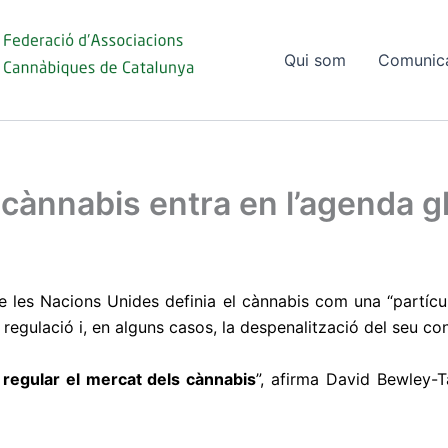
Qui som
Comunic
 cànnabis entra en l’agenda g
 les Nacions Unides definia el cànnabis com una “partícul
va regulació i, en alguns casos, la despenalització del seu c
regular el mercat dels cànnabis
”, afirma David Bewley-T