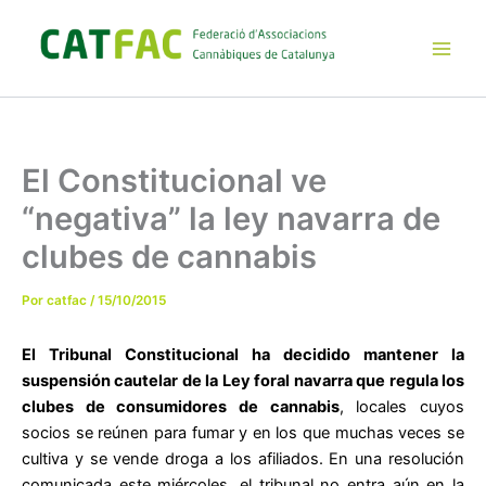
Ir
al
contenido
Main
Men
El Constitucional ve
“negativa” la ley navarra de
clubes de cannabis
Por
catfac
/
15/10/2015
El Tribunal Constitucional ha decidido mantener la
suspensión cautelar de la Ley foral navarra que regula los
clubes de consumidores de cannabis
, locales cuyos
socios se reúnen para fumar y en los que muchas veces se
cultiva y se vende droga a los afiliados. En una resolución
comunicada este miércoles, el tribunal no entra aún en la