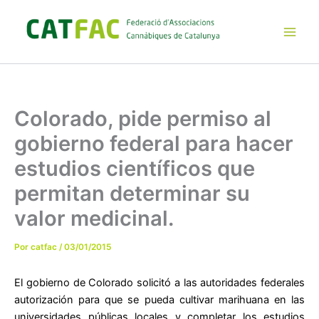
Ir
al
contenido
Main
Men
Colorado, pide permiso al
gobierno federal para hacer
estudios científicos que
permitan determinar su
valor medicinal.
Por
catfac
/
03/01/2015
El gobierno de Colorado solicitó a las autoridades federales
autorización para que se pueda cultivar marihuana en las
universidades públicas locales y completar los estudios