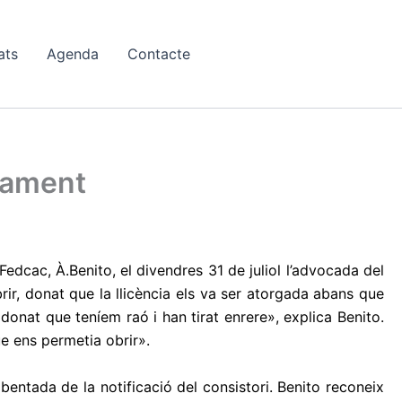
ats
Agenda
Contacte
ntament
edcac, À.Benito, el divendres 31 de juliol l’advocada del
rir, donat que la llicència els va ser atorgada abans que
adonat que teníem raó i han tirat enrere», explica Benito.
ue ens permetia obrir».
bentada de la notificació del consistori. Benito reconeix