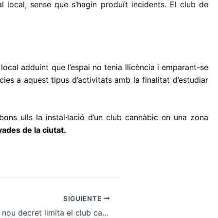
 local, sense que s’hagin produït incidents. El club de
local adduint que l’espai no tenia llicència i emparant-se
s a aquest tipus d’activitats amb la finalitat d’estudiar
ns ulls la instal·lació d’un club cannàbic en una zona
ades de la ciutat.
SIGUIENTE
Sant Cugat: Un nou decret limita el club cannàbic