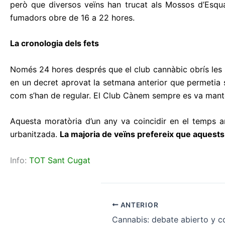
però que diversos veïns han trucat als Mossos d’Esquad
fumadors obre de 16 a 22 hores.
La cronologia dels fets
Només 24 hores després que el club cannàbic obrís les sev
en un decret aprovat la setmana anterior que permetia su
com s’han de regular. El Club Cànem sempre es va manteni
Aquesta moratòria d’un any va coincidir en el temps a
urbanitzada.
La majoria de veïns prefereix que aquests e
Info:
TOT Sant Cugat
ANTERIOR
Cannabis: debate abierto y c