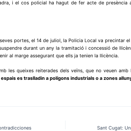
ra, i el cos policial ha hagut de fer acte de presència al
es portes, el 14 de juliol, la Policia Local va precintar el 
spendre durant un any la tramitació i concessió de llicèncie
r al marge assegurant que ells ja tenien la llicència.
mb les queixes reiterades dels veïns, que no veuen amb bo
spais es traslladin a polígons industrials o a zones alluny
ontradicciones