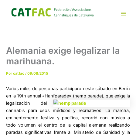
Ir
al
contenido
Main
Men
Alemania exige legalizar la
marihuana.
Por
catfac
/
09/08/2015
Varios miles de personas participaron este sábado en Berlín
en la 19th annual «Hanfparade» (hemp parade), que exige la
legaliz
ación del
cannabis para usos médicos y recreativos. La marcha,
eminentemente festiva y pacífica, recorrió con música a
todo volumen el centro de la capital alemana realizando
paradas significativas frente al Ministerio de Sanidad y la