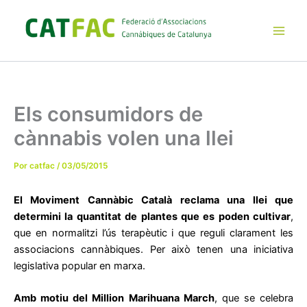
Ir
al
contenido
Main
Men
Els consumidors de
cànnabis volen una llei
Por
catfac
/
03/05/2015
El Moviment Cannàbic Català reclama una llei que
determini la quantitat de plantes que es poden cultivar
,
que en normalitzi l’ús terapèutic i que reguli clarament les
associacions cannàbiques. Per això tenen una iniciativa
legislativa popular en marxa.
Amb motiu del Million Marihuana March
, que se celebra