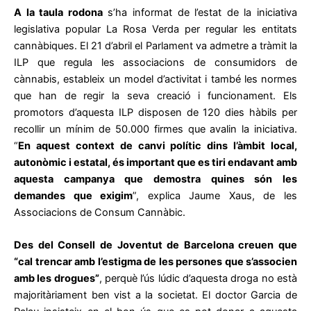
A la taula rodona
s’ha informat de l’estat de la iniciativa
legislativa popular La Rosa Verda per regular les entitats
cannàbiques. El 21 d’abril el Parlament va admetre a tràmit la
ILP que regula les associacions de consumidors de
cànnabis, estableix un model d’activitat i també les normes
que han de regir la seva creació i funcionament. Els
promotors d’aquesta ILP disposen de 120 dies hàbils per
recollir un mínim de 50.000 firmes que avalin la iniciativa.
“
En aquest context de canvi polític dins l’àmbit local,
autonòmic i estatal, és important que es tiri endavant amb
aquesta campanya que demostra quines són les
demandes que exigim
”, explica Jaume Xaus, de les
Associacions de Consum Cannàbic.
Des del Consell de Joventut de Barcelona creuen que
“cal trencar amb l’estigma de les persones que s’associen
amb les drogues”
, perquè l’ús lúdic d’aquesta droga no està
majoritàriament ben vist a la societat. El doctor Garcia de