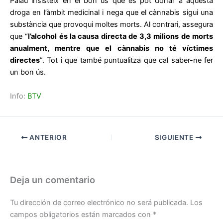
Palau insisteix en el bon ús que es pot donar a aquesta
droga en l’àmbit medicinal i nega que el cànnabis sigui una
substància que provoqui moltes morts. Al contrari, assegura
que “
l’alcohol és la causa directa de 3,3 milions de morts
anualment, mentre que el cànnabis no té víctimes
directes
”. Tot i que també puntualitza que cal saber-ne fer
un bon ús.
Info:
BTV
ANTERIOR
SIGUIENTE
Deja un comentario
Tu dirección de correo electrónico no será publicada.
Los
campos obligatorios están marcados con
*