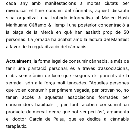
cada any amb manifestacions a moltes ciutats per
reivindicar el lliure consum del cànnabis, aquest dissabte
s’ha organitzat una trobada informativa al Museu Hash
Marihuana Cáñamo & Hemp i una posterior concentració a
la plaça de la Mercè en què han assistit prop de 50
persones. La jornada ha acabat amb la lectura del Manifest
a favor de la regularització del cànnabis.
Actualment,
la forma legal de consumir cànnabis, a més de
tenir una plantació personal, és a través d’associacions,
clubs sense ànim de lucre que -segons els ponents de la
xerrada- són a la força molt tancades. “Aquelles persones
que volen consumir per primera vegada, per provar-ho, no
tenen accés a aquestes associacions formades per
consumidors habituals i, per tant, acaben consumint un
producte de mercat negre que pot ser perillós”, argumenta
el doctor Garcia de Palau, que es dedica al cànnabis
terapèutic.