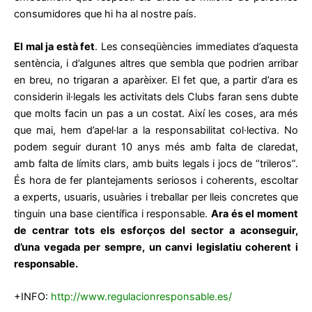
consumidores que hi ha al nostre país.
El mal ja està fet
. Les conseqüències immediates d’aquesta
sentència, i d’algunes altres que sembla que podrien arribar
en breu, no trigaran a aparèixer. El fet que, a partir d’ara es
considerin il·legals les activitats dels Clubs faran sens dubte
que molts facin un pas a un costat. Així les coses, ara més
que mai, hem d’apel·lar a la responsabilitat col·lectiva. No
podem seguir durant 10 anys més amb falta de claredat,
amb falta de límits clars, amb buits legals i jocs de “trileros”.
És hora de fer plantejaments seriosos i coherents, escoltar
a experts, usuaris, usuàries i treballar per lleis concretes que
tinguin una base científica i responsable.
Ara és el moment
de centrar tots els esforços del sector a aconseguir,
d’una vegada per sempre, un canvi legislatiu coherent i
responsable.
+INFO:
http://www.regulacionresponsable.es/