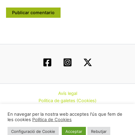
Avís legal
Política de galetes (Cookies)
Política de privacitat
En navegar per la nostra web acceptes l'ús que fem de
Contacte
les cookies
Política de Cookies
Todos los derechos © 2026 | Federació d’Associacions
Configuració de Cookie
Acceptar
Rebutjar
Cannàbiques de Catalunya (CatFAC)