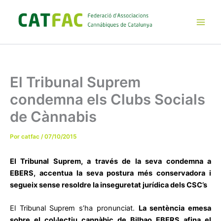
Ir
al
contenido
Main
Men
El Tribunal Suprem
condemna els Clubs Socials
de Cànnabis
Por
catfac
/
07/10/2015
El Tribunal Suprem, a través de la seva condemna a
EBERS, accentua la seva postura més conservadora i
segueix sense resoldre la inseguretat jurídica dels CSC’s
El Tribunal Suprem s’ha pronunciat.
La sentència emesa
sobre el col·lectiu cannàbic de Bilbao EBERS afina el