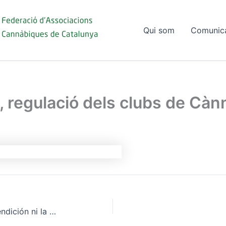
Qui som
Comunic
, regulació dels clubs de Càn
La marihuana no ha sido la bendición ni la maldición que muchos auguraban.