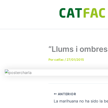
Ir
al
contenido
“Llums i ombres
Por
catfac
/
27/01/2015
ANTERIOR