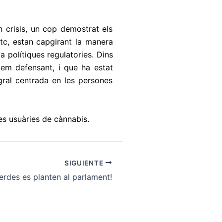
en crisis, un cop demostrat els
etc, estan capgirant la manera
a polítiques regulatories. Dins
tem defensant, i que ha estat
egral centrada en les persones
es usuàries de cànnabis.
SIGUIENTE
erdes es planten al parlament!