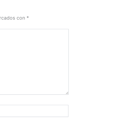
arcados con
*
.