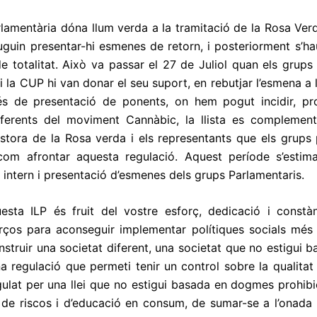
arlamentària dóna llum verda a la tramitació de la Rosa Ve
uguin presentar-hi esmenes de retorn, i posteriorment s’haur
de totalitat. Això va passar el 27 de Juliol quan els grups 
 la CUP hi van donar el seu suport, en rebutjar l’esmena a la
s de presentació de ponents, on hem pogut incidir, pro
eferents del moviment Cannàbic, la llista es complementa
stora de la Rosa verda i els representants que els grups p
com afrontar aquesta regulació. Aquest període s’estim
ntern i presentació d’esmenes dels grups Parlamentaris.
uesta ILP és fruit del vostre esforç, dedicació i constà
rços para aconseguir implementar polítiques socials més j
onstruir una societat diferent, una societat que no estigui b
na regulació que permeti tenir un control sobre la qualitat
gulat per una llei que no estigui basada en dogmes prohibici
 de riscos i d’educació en consum, de sumar-se a l’onada i