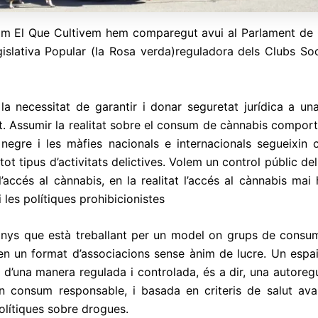
m El Que Cultivem hem comparegut avui al Parlament de C
egislativa Popular (la Rosa verda)reguladora dels Clubs S
a necessitat de garantir i donar seguretat jurídica a una
at. Assumir la realitat sobre el consum de cànnabis comporta
 negre i les màfies nacionals e internacionals segueixin c
r tot tipus d’activitats delictives. Volem un control públic 
’accés al cànnabis, en la realitat l’accés al cànnabis mai h
les polítiques prohibicionistes
a anys que està treballant per un model on grups de consu
 en un format d’associacions sense ànim de lucre. Un espa
 d’una manera regulada i controlada, és a dir, una autore
un consum responsable, i basada en criteris de salut av
olítiques sobre drogues.