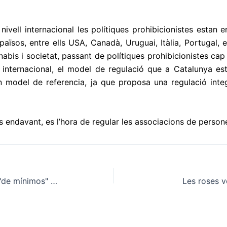
nivell internacional les polítiques prohibicionistes estan 
països, entre ells USA, Canadà, Uruguai, Itàlia, Portugal, 
nnabis i societat, passant de polítiques prohibicionistes cap 
internacional, el model de regulació que a Catalunya es
 un model de referencia, ja que proposa una regulació int
 endavant, es l’hora de regular les associacions de person
ONU acuerda un documento "de mínimos" sobre drogas que no satisface a nadie
Les roses v