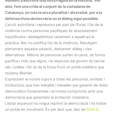
moment d’escriure una nova Pàgina en la Història. Per
això, fem una crida al conjunt de la ciutadania de
Catalunya, en tota la seva pluralitat i diversitat, per a la
defensa d’una democràcia on el diàleg sigui possible.
L’acció autoritària i repressiva per part de l’Estat i l’ús de la
violència contra persones pacífiques és absolutament
injustificada i deslegetimitza clarament a aquell qui la
practica. Res no justifica l’ús de la violència. Rebutgem
plenament aquesta situació, demanem diàleg i vies
alternatives. Milions de persones surten al carrer, de forma
pacífica i més que digne, i la resposta del govern és tancar
ulls i orelles i fer ús de la força front un poble indefens que
reclama llibertat.
Expressem el nostre suport a totes les persones, entitats i
institucions que han treballat i treballen per garantir els drets
democràtics fonamentals i el nostre compromís amb una
democràcia que garanteixi la protecció ciutadana.
L’estat espanyol ha volgut reprimir la democràcia i ha trobat
un poble en moviment. És per això que, des de
SOM EL