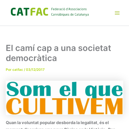
Ir
al
contenido
Main
Men
El camí cap a una societat
democràtica
Por
catfac
/
03/12/2017
Quan la voluntat popular desborda la legalitat, és el