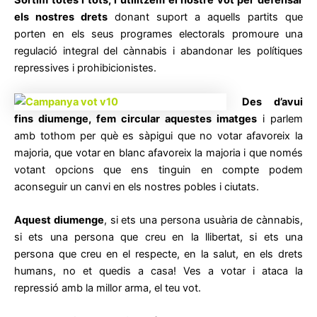
Sortim totes i tots, i utilitzem el nostre vot per defensar
els nostres drets
donant suport a aquells partits que
porten en els seus programes electorals promoure una
regulació integral del cànnabis i abandonar les polítiques
repressives i prohibicionistes.
Des d’avui
fins diumenge, fem circular aquestes imatges
i parlem
amb tothom per què es sàpigui que no votar afavoreix la
majoria, que votar en blanc afavoreix la majoria i que només
votant opcions que ens tinguin en compte podem
aconseguir un canvi en els nostres pobles i ciutats.
Aquest diumenge
, si ets una persona usuària de cànnabis,
si ets una persona que creu en la llibertat, si ets una
persona que creu en el respecte, en la salut, en els drets
humans, no et quedis a casa! Ves a votar i ataca la
repressió amb la millor arma, el teu vot.