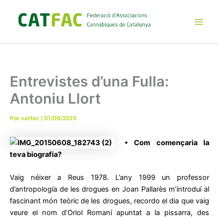
Ir
al
contenido
Main
Men
Entrevistes d’una Fulla:
Antoniu Llort
Por
catfac
/
01/09/2015
• Com començaria la
teva biografia?
Vaig néixer a Reus 1978. L’any 1999 un professor
d’antropología de les drogues en Joan Pallarès m’introduí al
fascinant món teòric de les drogues, recordo el dia que vaig
veure el nom d’Oriol Romaní apuntat a la pissarra, des