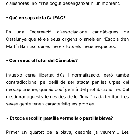
d’aleshores, no m’he pogut desenganxar ni un moment.
• Què en saps de la CatFAC?
Es una Federeació d’associacions cannàbiques de
Catalunya que té els seus orígens o arrels en l’Escola d’en
Martín Barriuso qui es mereix tots els meus respectes.
• Com veus el futur del Cànnabis?
Intueixo certa llibertat d’ús i normalització, però també
contradiccions, pel perill de ser atacat per les urpes del
neocapitalisme, que és cosí germà del prohibicionsime. Cal
gestionar aquests temes des de lo “local” cada territori i les
seves gents tenen caracterísitques pròpies.
•
Et toca escollir, pastilla vermella o pastilla blava?
Primer un quartet de la blava, després ja veurem… Les