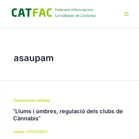
Ir
al
contenido
Main
Men
asaupam
Comunicats oficials
“Llums i ombres, regulació dels clubs de
Cànnabis”
catfac
/
27/01/2015