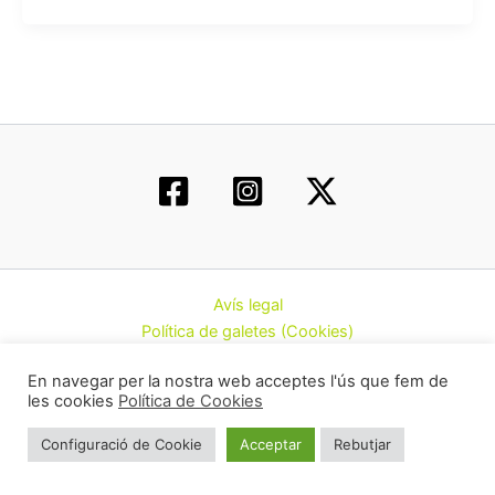
Avís legal
Política de galetes (Cookies)
Política de privacitat
En navegar per la nostra web acceptes l'ús que fem de
Contacte
les cookies
Política de Cookies
Todos los derechos © 2026 | Federació d’Associacions
Configuració de Cookie
Acceptar
Rebutjar
Cannàbiques de Catalunya (CatFAC)