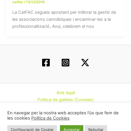
catfac
/
13/12/2016
La CatFAC segueix apostant per millorar la gestió de
les associacions cannàbiques i encaminar-les a la
professionalització. Avui, celebrem el nou
Avís legal
Política de galetes (Cookies)
Política de privacitat
En navegar per la nostra web acceptes l'ús que fem de
Contacte
les cookies
Política de Cookies
Todos los derechos © 2026 | Federació d’Associacions
Configuració de Cookie
Acceptar
Rebutjar
Cannàbiques de Catalunya (CatFAC)