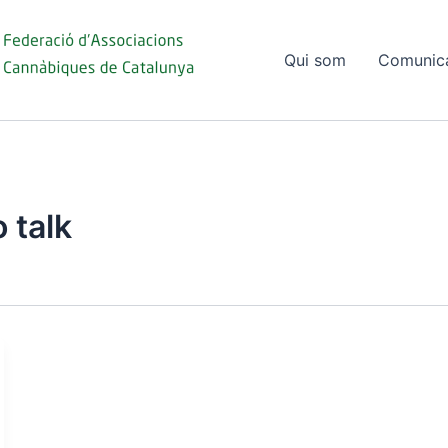
Qui som
Comunic
 talk