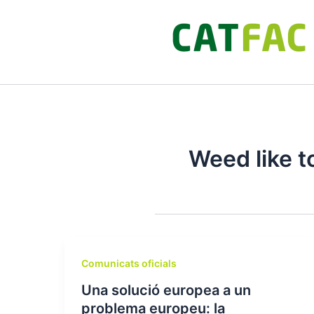
Ir
al
contenido
Weed like to
Comunicats oficials
Una solució europea a un
problema europeu: la