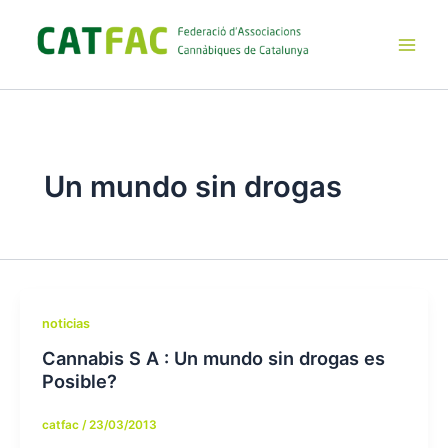
Ir
al
contenido
Main
Men
Un mundo sin drogas
noticias
Cannabis S A : Un mundo sin drogas es
Posible?
catfac
/
23/03/2013