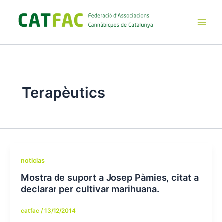
Ir
al
contenido
Main
Men
Terapèutics
noticias
Mostra de suport a Josep Pàmies, citat a
declarar per cultivar marihuana.
catfac
/
13/12/2014