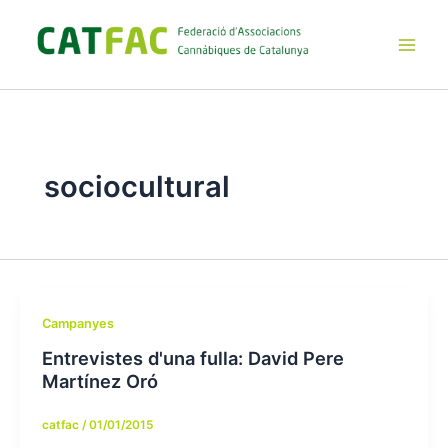
Ir
al
contenido
Main
Men
sociocultural
Campanyes
Entrevistes d'una fulla: David Pere
Martínez Oró
catfac
/
01/01/2015