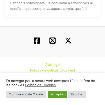
Cànnabis sotasignats, us convidem a adherir-vos al
manifest que acompanya aquest correu, que […]
Avís legal
Política de galetes (Cookies)
Política de privacitat
En navegar per la nostra web acceptes l'ús que fem de
Contacte
les cookies
Política de Cookies
Todos los derechos © 2026 | Federació d’Associacions
Configuració de Cookie
Acceptar
Rebutjar
Cannàbiques de Catalunya (CatFAC)