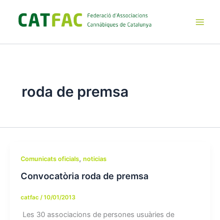
Ir
al
contenido
Main
Men
roda de premsa
,
Comunicats oficials
noticias
Convocatòria roda de premsa
catfac
/
10/01/2013
Les 30 associacions de persones usuàries de