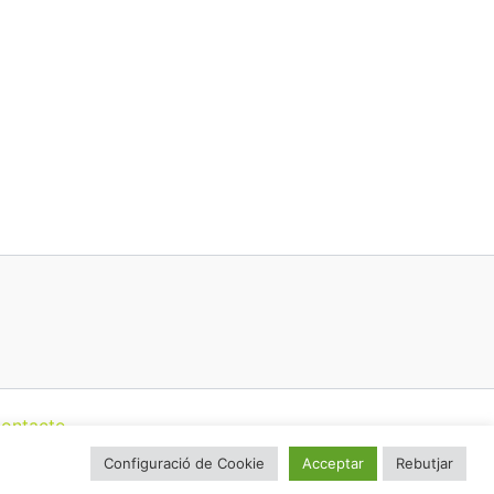
ontacte
Configuració de Cookie
Acceptar
Rebutjar
talunya (CatFAC)