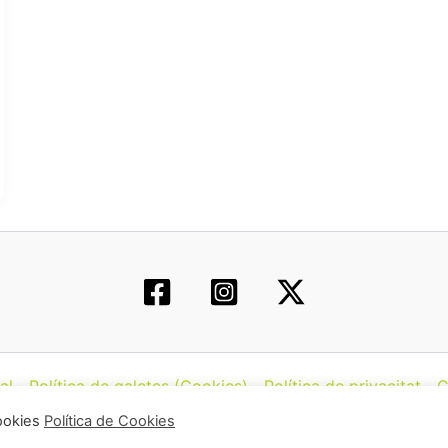
al
Política de galetes (Cookies)
Política de privacitat
C
cookies
Política de Cookies
hos © 2026 | Federació d’Associacions Cannàbiques de Ca