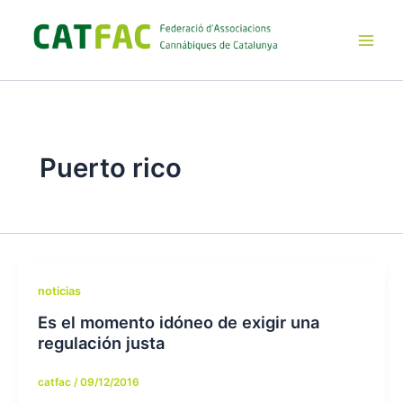
Ir
al
contenido
Main
Men
Puerto rico
noticias
Es el momento idóneo de exigir una
regulación justa
catfac
/
09/12/2016