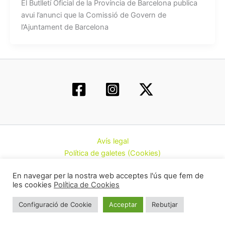
El Butlletí Oficial de la Província de Barcelona publica
avui l’anunci que la Comissió de Govern de
l’Ajuntament de Barcelona
Avís legal
Política de galetes (Cookies)
Política de privacitat
En navegar per la nostra web acceptes l'ús que fem de
Contacte
les cookies
Política de Cookies
Todos los derechos © 2026 | Federació d’Associacions
Configuració de Cookie
Acceptar
Rebutjar
Cannàbiques de Catalunya (CatFAC)