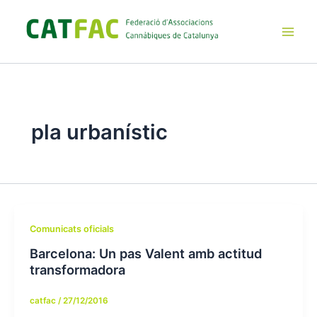
Ir
al
contenido
Main
Men
pla urbanístic
Comunicats oficials
Barcelona: Un pas Valent amb actitud
transformadora
catfac
/
27/12/2016