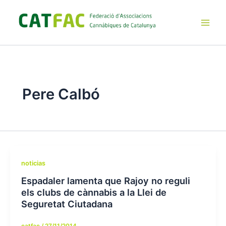
Ir
al
contenido
Main
Men
Pere Calbó
noticias
Espadaler lamenta que Rajoy no reguli
els clubs de cànnabis a la Llei de
Seguretat Ciutadana
catfac
/
27/11/2014