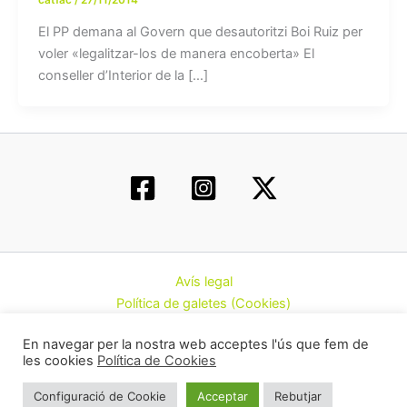
El PP demana al Govern que desautoritzi Boi Ruiz per
voler «legalitzar-los de manera encoberta» El
conseller d’Interior de la […]
Avís legal
Política de galetes (Cookies)
Política de privacitat
En navegar per la nostra web acceptes l'ús que fem de
Contacte
les cookies
Política de Cookies
Todos los derechos © 2026 | Federació d’Associacions
Configuració de Cookie
Acceptar
Rebutjar
Cannàbiques de Catalunya (CatFAC)