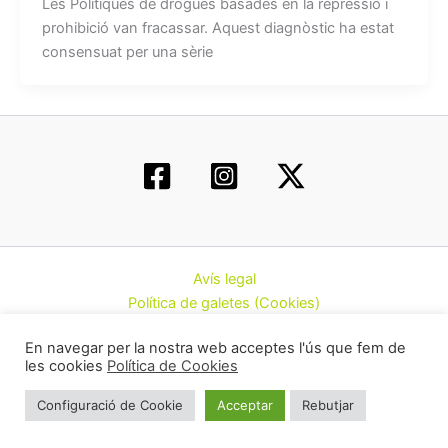
Les Polítiques de drogues basades en la repressió i
prohibició van fracassar. Aquest diagnòstic ha estat
consensuat per una sèrie
Avís legal
Política de galetes (Cookies)
Política de privacitat
En navegar per la nostra web acceptes l'ús que fem de
Contacte
les cookies
Política de Cookies
Todos los derechos © 2026 | Federació d’Associacions
Configuració de Cookie
Acceptar
Rebutjar
Cannàbiques de Catalunya (CatFAC)