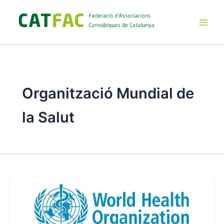
Ir
al
contenido
Main
Men
Organització Mundial de
la Salut