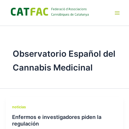
Ir
al
contenido
Main
Men
Observatorio Español del
Cannabis Medicinal
noticias
Enfermos e investigadores piden la
regulación