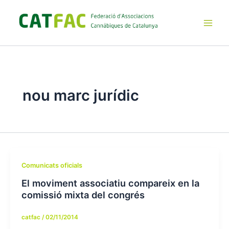
Ir
al
contenido
Main
Men
nou marc jurídic
Comunicats oficials
El moviment associatiu compareix en la
comissió mixta del congrés
catfac
/
02/11/2014