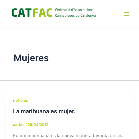
Ir
al
contenido
Main
Men
Mujeres
noticias
La marihuana es mujer.
catfac
/
26/04/2015
Fumar marihuana es la nueva manera favorita de las