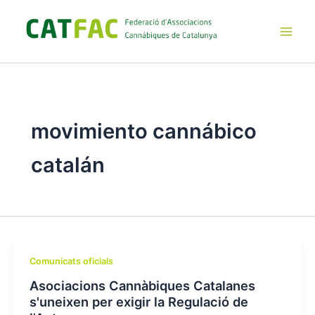
Ir
al
contenido
Main
Men
movimiento cannábico
catalán
Comunicats oficials
Asociacions Cannàbiques Catalanes
s'uneixen per exigir la Regulació de