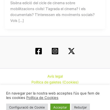
Sisèna edició del cicle de cinema sobre
mobilitzacions civils! T’agrada el cinema? I els
documentals? T’interessen els moviments socials?
Vols […]
Avís legal
Política de galetes (Cookies)
Política de privacitat
En navegar per la nostra web acceptes l'ús que fem de
Contacte
les cookies
Política de Cookies
Todos los derechos © 2026 | Federació d’Associacions
Configuració de Cookie
Acceptar
Rebutjar
Cannàbiques de Catalunya (CatFAC)