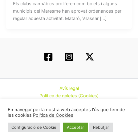
Els clubs cannàbics proliferen com bolets i alguns
municipis del Maresme han aprovat ordenances per
regular aquesta activitat. Mataró, Vilassar […]
Avís legal
Política de galetes (Cookies)
Política de privacitat
En navegar per la nostra web acceptes l'ús que fem de
Contacte
les cookies
Política de Cookies
Todos los derechos © 2026 | Federació d’Associacions
Configuració de Cookie
Acceptar
Rebutjar
Cannàbiques de Catalunya (CatFAC)