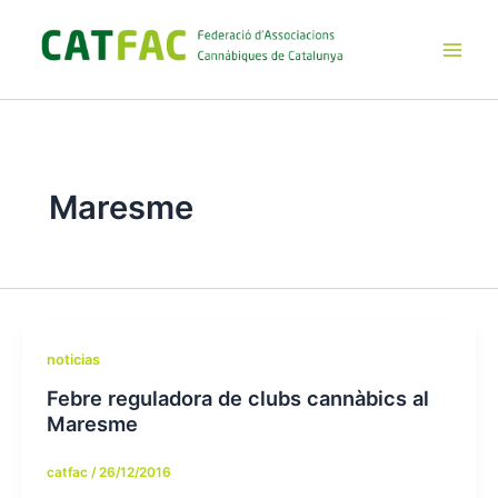
Ir
al
contenido
Main
Men
Maresme
noticias
Febre reguladora de clubs cannàbics al
Maresme
catfac
/
26/12/2016