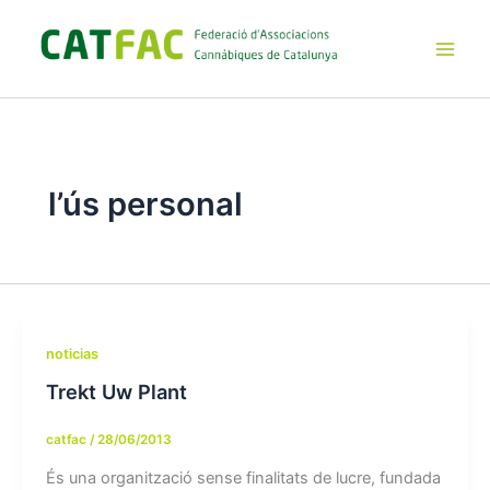
Ir
al
contenido
Main
Men
l’ús personal
noticias
Trekt Uw Plant
catfac
/
28/06/2013
És una organització sense finalitats de lucre, fundada