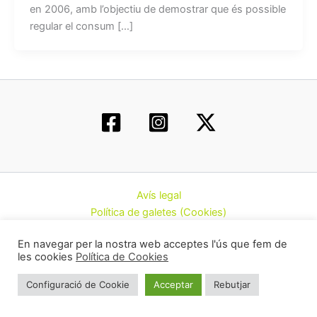
en 2006, amb l’objectiu de demostrar que és possible
regular el consum […]
Avís legal
Política de galetes (Cookies)
Política de privacitat
En navegar per la nostra web acceptes l'ús que fem de
Contacte
les cookies
Política de Cookies
Todos los derechos © 2026 | Federació d’Associacions
Configuració de Cookie
Acceptar
Rebutjar
Cannàbiques de Catalunya (CatFAC)