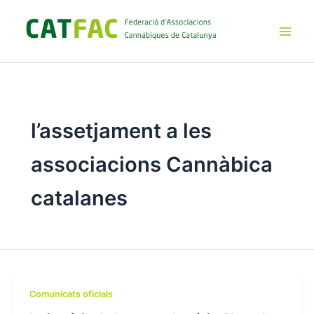
Ir
al
contenido
Main
Men
l’assetjament a les
associacions Cannàbica
catalanes
Comunicats oficials