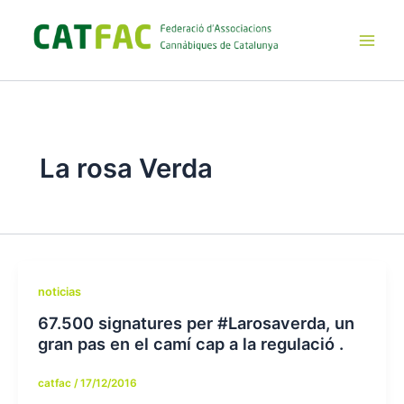
Ir
al
contenido
Main
Men
La rosa Verda
noticias
67.500 signatures per #Larosaverda, un
gran pas en el camí cap a la regulació .
catfac
/
17/12/2016