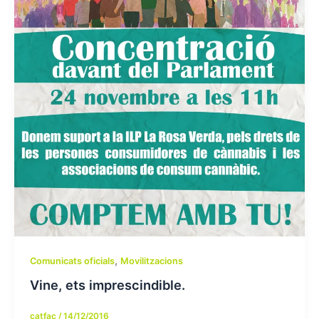
,
Comunicats oficials
Movilitzacions
Vine, ets imprescindible.
catfac
/
14/12/2016