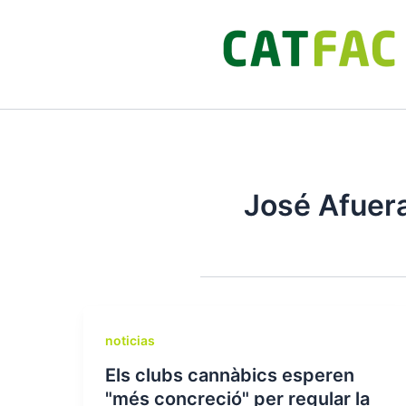
Ir
al
contenido
José Afuer
noticias
Els clubs cannàbics esperen
"més concreció" per regular la