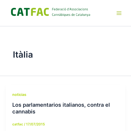
Ir
al
contenido
Main
Men
Itàlia
noticias
Los parlamentarios italianos, contra el
cannabis
catfac
/
17/07/2015