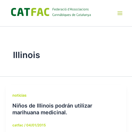
Ir
al
contenido
Main
Men
Illinois
noticias
Niños de Illinois podrán utilizar
marihuana medicinal.
catfac
/
04/01/2015