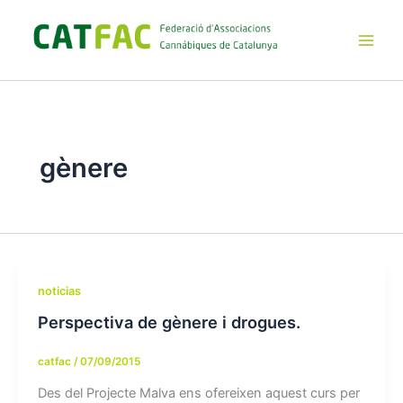
Ir
al
contenido
Main
Men
gènere
noticias
Perspectiva de gènere i drogues.
catfac
/
07/09/2015
Des del Projecte Malva ens ofereixen aquest curs per