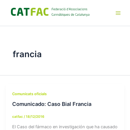
Ir
al
contenido
Main
Men
francia
Comunicats oficials
Comunicado: Caso Bial Francia
catfac
/
18/12/2016
El Caso del fármaco en investigación que ha causado