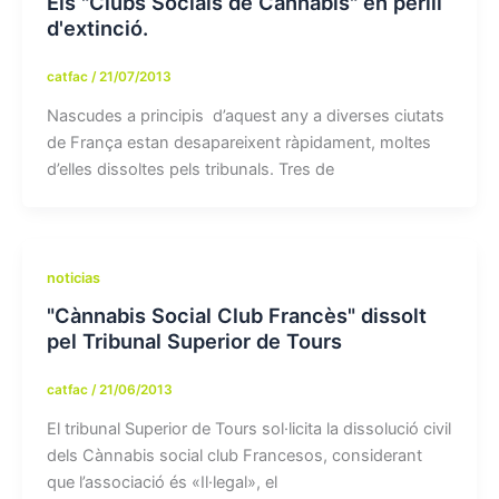
Els "Clubs Socials de Cànnabis" en perill
d'extinció.
catfac
/
21/07/2013
Nascudes a principis d’aquest any a diverses ciutats
de França estan desapareixent ràpidament, moltes
d’elles dissoltes pels tribunals. Tres de
noticias
"Cànnabis Social Club Francès" dissolt
pel Tribunal Superior de Tours
catfac
/
21/06/2013
El tribunal Superior de Tours sol·licita la dissolució civil
dels Cànnabis social club Francesos, considerant
que l’associació és «Il·legal», el