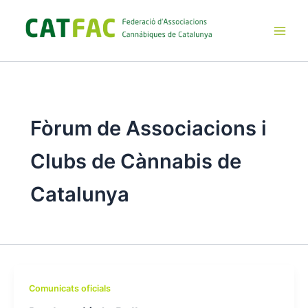
Ir
al
contenido
Main
Men
Fòrum de Associacions i
Clubs de Cànnabis de
Catalunya
Comunicats oficials