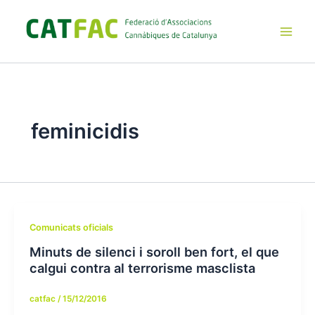
Ir
al
contenido
Main
Men
feminicidis
Comunicats oficials
Minuts de silenci i soroll ben fort, el que
calgui contra al terrorisme masclista
catfac
/
15/12/2016