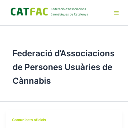
Ir
al
contenido
Main
Men
Federació d’Associacions
de Persones Usuàries de
Cànnabis
Comunicats oficials