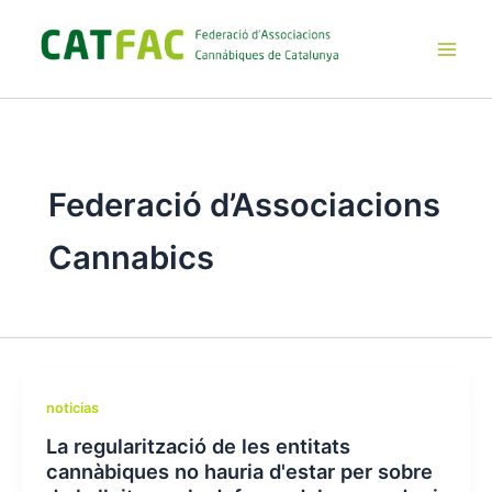
Ir
al
contenido
Main
Men
Federació d’Associacions
Cannabics
noticias
La regularització de les entitats
cannàbiques no hauria d'estar per sobre